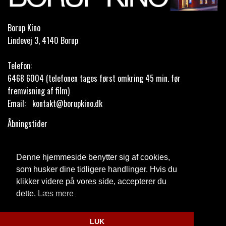
Borup Kino
Lindevej 3, 4140 Borup
Telefon:
6468 6004 (telefonen tages først omkring 45 min. før
fremvisning af film)
Email:
kontakt@borupkino.dk
Åbningstider
Cookie- og privatlivspolitik
Denne hjemmeside benytter sig af cookies,
som husker dine tidligere handlinger. Hvis du
Fødevarestyrelsens kontrolrapport
klikker videre på vores side, accepterer du
dette.
Læs mere
Website og billetsystem fra ebillet a/s
LUK